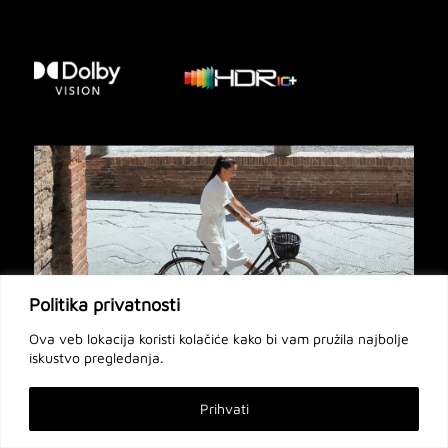
Politika privatnosti
Ova veb lokacija koristi kolačiće kako bi vam pružila najbolje
iskustvo pregledanja.
Prihvati